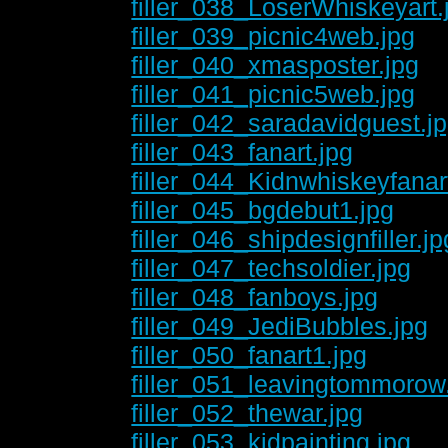
filler_038_LoserWhiskeyart.
filler_039_picnic4web.jpg
filler_040_xmasposter.jpg
filler_041_picnic5web.jpg
filler_042_saradavidguest.j
filler_043_fanart.jpg
filler_044_Kidnwhiskeyfanar
filler_045_bgdebut1.jpg
filler_046_shipdesignfiller.jp
filler_047_techsoldier.jpg
filler_048_fanboys.jpg
filler_049_JediBubbles.jpg
filler_050_fanart1.jpg
filler_051_leavingtommorow
filler_052_thewar.jpg
filler_053_kidpainting.jpg