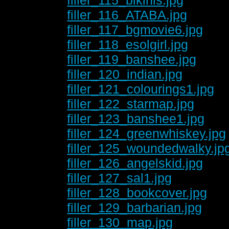
filler_116_ATABA.jpg
filler_117_bgmovie6.jpg
filler_118_esolgirl.jpg
filler_119_banshee.jpg
filler_120_indian.jpg
filler_121_colourings1.jpg
filler_122_starmap.jpg
filler_123_banshee1.jpg
filler_124_greenwhiskey.jpg
filler_125_woundedwalky.jp
filler_126_angelskid.jpg
filler_127_sal1.jpg
filler_128_bookcover.jpg
filler_129_barbarian.jpg
filler_130_map.jpg