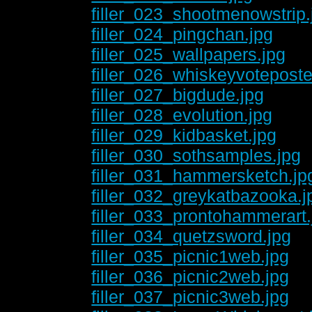
filler_023_shootmenowstrip.
filler_024_pingchan.jpg
filler_025_wallpapers.jpg
filler_026_whiskeyvoteposte
filler_027_bigdude.jpg
filler_028_evolution.jpg
filler_029_kidbasket.jpg
filler_030_sothsamples.jpg
filler_031_hammersketch.jp
filler_032_greykatbazooka.j
filler_033_prontohammerart.
filler_034_quetzsword.jpg
filler_035_picnic1web.jpg
filler_036_picnic2web.jpg
filler_037_picnic3web.jpg