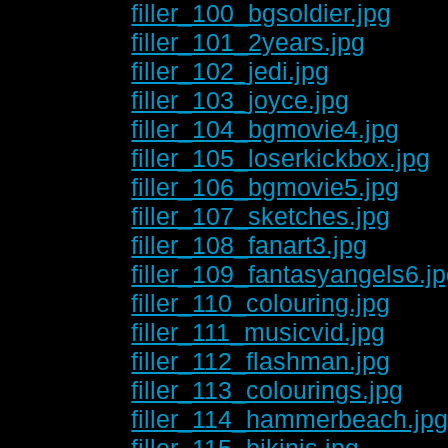
filler_100_bgsoldier.jpg
filler_101_2years.jpg
filler_102_jedi.jpg
filler_103_joyce.jpg
filler_104_bgmovie4.jpg
filler_105_loserkickbox.jpg
filler_106_bgmovie5.jpg
filler_107_sketches.jpg
filler_108_fanart3.jpg
filler_109_fantasyangels6.j
filler_110_colouring.jpg
filler_111_musicvid.jpg
filler_112_flashman.jpg
filler_113_colourings.jpg
filler_114_hammerbeach.jp
filler_115_bikinis.jpg