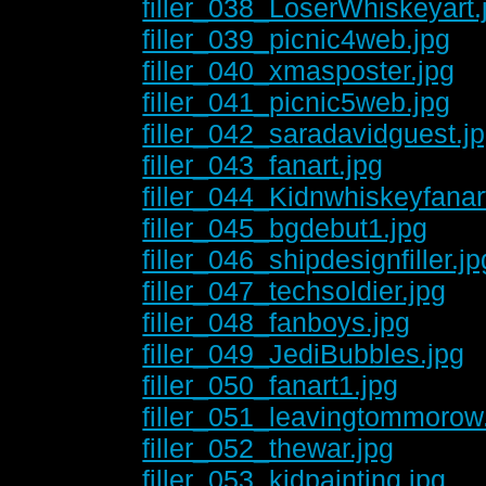
filler_038_LoserWhiskeyart.
filler_039_picnic4web.jpg
filler_040_xmasposter.jpg
filler_041_picnic5web.jpg
filler_042_saradavidguest.j
filler_043_fanart.jpg
filler_044_Kidnwhiskeyfanar
filler_045_bgdebut1.jpg
filler_046_shipdesignfiller.jp
filler_047_techsoldier.jpg
filler_048_fanboys.jpg
filler_049_JediBubbles.jpg
filler_050_fanart1.jpg
filler_051_leavingtommorow
filler_052_thewar.jpg
filler_053_kidpainting.jpg