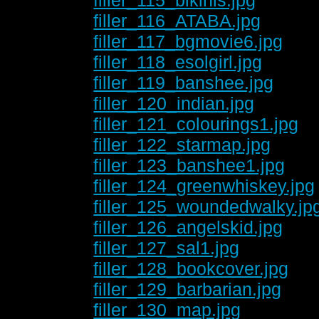
filler_116_ATABA.jpg
filler_117_bgmovie6.jpg
filler_118_esolgirl.jpg
filler_119_banshee.jpg
filler_120_indian.jpg
filler_121_colourings1.jpg
filler_122_starmap.jpg
filler_123_banshee1.jpg
filler_124_greenwhiskey.jpg
filler_125_woundedwalky.jp
filler_126_angelskid.jpg
filler_127_sal1.jpg
filler_128_bookcover.jpg
filler_129_barbarian.jpg
filler_130_map.jpg