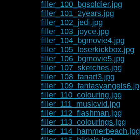
filler_100_bgsoldier.jpg
filler_101_2years.jpg
filler_102_jedi.jpg
filler_103_joyce.jpg
filler_104_bgmovie4.jpg
filler_105_loserkickbox.jpg
filler_106_bgmovie5.jpg
filler_107_sketches.jpg
filler_108_fanart3.jpg
filler_109_fantasyangels6.j
filler_110_colouring.jpg
filler_111_musicvid.jpg
filler_112_flashman.jpg
filler_113_colourings.jpg
filler_114_hammerbeach.jp
filler_115_bikinis.jpg