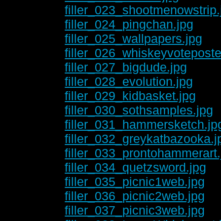
filler_023_shootmenowstrip.
filler_024_pingchan.jpg
filler_025_wallpapers.jpg
filler_026_whiskeyvoteposte
filler_027_bigdude.jpg
filler_028_evolution.jpg
filler_029_kidbasket.jpg
filler_030_sothsamples.jpg
filler_031_hammersketch.jp
filler_032_greykatbazooka.j
filler_033_prontohammerart.
filler_034_quetzsword.jpg
filler_035_picnic1web.jpg
filler_036_picnic2web.jpg
filler_037_picnic3web.jpg