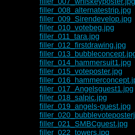
filler_007_whiskeyposter.jp
filler_008_alternatestrip.jpg
filler_009_Sirendevelop.jpg
filler_010_votebeg.jpg
filler_011_tara.jpg
filler_012_firstdrawing.jpg
filler_013_bubbleconcept.jp
filler_014_hammersuit1.jpg
filler_015_voteposter.jpg
filler_016_hammerconcept.j
filler_017_Angelsguest1.jpg
filler_018_salpic.jpg
filler_019_angels-guest.jpg
filler_020_bubblevoteposter
filler_021_SMBCguest.jpg
filler_022_towers.jpg