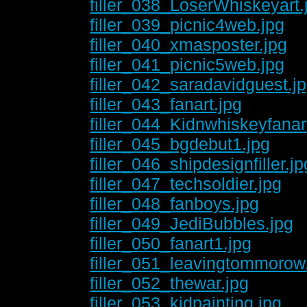
filler_038_LoserWhiskeyart.
filler_039_picnic4web.jpg
filler_040_xmasposter.jpg
filler_041_picnic5web.jpg
filler_042_saradavidguest.j
filler_043_fanart.jpg
filler_044_Kidnwhiskeyfanar
filler_045_bgdebut1.jpg
filler_046_shipdesignfiller.jp
filler_047_techsoldier.jpg
filler_048_fanboys.jpg
filler_049_JediBubbles.jpg
filler_050_fanart1.jpg
filler_051_leavingtommorow
filler_052_thewar.jpg
filler_053_kidpainting.jpg