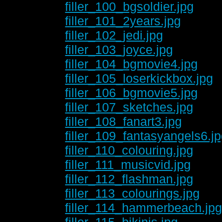
filler_100_bgsoldier.jpg
filler_101_2years.jpg
filler_102_jedi.jpg
filler_103_joyce.jpg
filler_104_bgmovie4.jpg
filler_105_loserkickbox.jpg
filler_106_bgmovie5.jpg
filler_107_sketches.jpg
filler_108_fanart3.jpg
filler_109_fantasyangels6.j
filler_110_colouring.jpg
filler_111_musicvid.jpg
filler_112_flashman.jpg
filler_113_colourings.jpg
filler_114_hammerbeach.jp
filler_115_bikinis.jpg