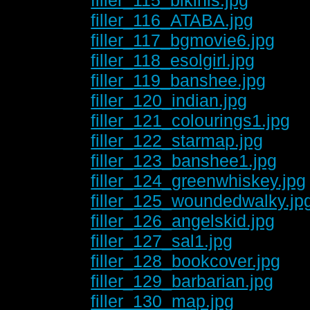
filler_116_ATABA.jpg
filler_117_bgmovie6.jpg
filler_118_esolgirl.jpg
filler_119_banshee.jpg
filler_120_indian.jpg
filler_121_colourings1.jpg
filler_122_starmap.jpg
filler_123_banshee1.jpg
filler_124_greenwhiskey.jpg
filler_125_woundedwalky.jp
filler_126_angelskid.jpg
filler_127_sal1.jpg
filler_128_bookcover.jpg
filler_129_barbarian.jpg
filler_130_map.jpg