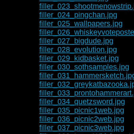
filler_023_shootmenowstrip.
filler_024_pingchan.jpg
filler_025_wallpapers.jpg
filler_026_whiskeyvoteposte
filler_027_bigdude.jpg
filler_028_evolution.jpg
filler_029_kidbasket.jpg
filler_030_sothsamples.jpg
filler_031_hammersketch.jp
filler_032_greykatbazooka.j
filler_033_prontohammerart.
filler_034_quetzsword.jpg
filler_035_picnic1web.jpg
filler_036_picnic2web.jpg
filler_037_picnic3web.jpg