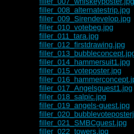
filler_007_whiskeyposter.jp
filler_008_alternatestrip.jpg
filler_009_Sirendevelop.jpg
filler_010_votebeg.jpg
filler_011_tara.jpg
filler_012_firstdrawing.jpg
filler_013_bubbleconcept.jp
filler_014_hammersuit1.jpg
filler_015_voteposter.jpg
filler_016_hammerconcept.j
filler_017_Angelsguest1.jpg
filler_018_salpic.jpg
filler_019_angels-guest.jpg
filler_020_bubblevoteposter
filler_021_SMBCguest.jpg
filler_022_towers.jpg