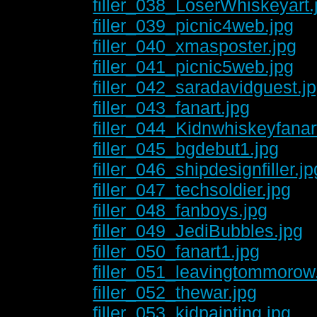
filler_038_LoserWhiskeyart.
filler_039_picnic4web.jpg
filler_040_xmasposter.jpg
filler_041_picnic5web.jpg
filler_042_saradavidguest.j
filler_043_fanart.jpg
filler_044_Kidnwhiskeyfanar
filler_045_bgdebut1.jpg
filler_046_shipdesignfiller.jp
filler_047_techsoldier.jpg
filler_048_fanboys.jpg
filler_049_JediBubbles.jpg
filler_050_fanart1.jpg
filler_051_leavingtommorow
filler_052_thewar.jpg
filler_053_kidpainting.jpg