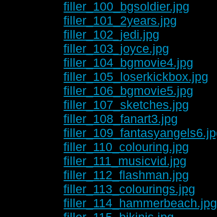
filler_100_bgsoldier.jpg
filler_101_2years.jpg
filler_102_jedi.jpg
filler_103_joyce.jpg
filler_104_bgmovie4.jpg
filler_105_loserkickbox.jpg
filler_106_bgmovie5.jpg
filler_107_sketches.jpg
filler_108_fanart3.jpg
filler_109_fantasyangels6.j
filler_110_colouring.jpg
filler_111_musicvid.jpg
filler_112_flashman.jpg
filler_113_colourings.jpg
filler_114_hammerbeach.jp
filler_115_bikinis.jpg