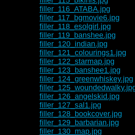
filler_116_ATABA.jpg
filler_117_bgmovie6.jpg
filler_118_esolgirl.jpg
filler_119_banshee.jpg
filler_120_indian.jpg
filler_121_colourings1.jpg
filler_122_starmap.jpg
filler_123_banshee1.jpg
filler_124_greenwhiskey.jpg
filler_125_woundedwalky.jp
filler_126_angelskid.jpg
filler_127_sal1.jpg
filler_128_bookcover.jpg
filler_129_barbarian.jpg
filler_130_map.jpg