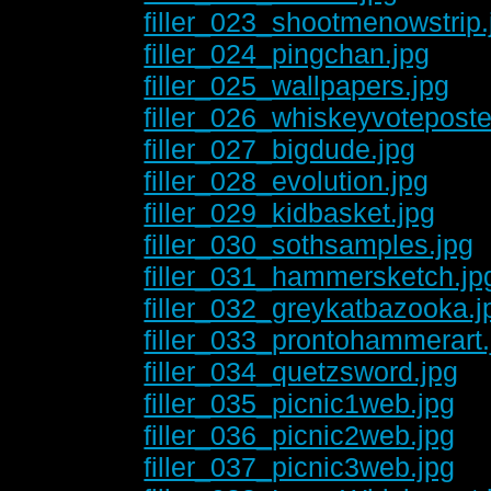
filler_023_shootmenowstrip.
filler_024_pingchan.jpg
filler_025_wallpapers.jpg
filler_026_whiskeyvoteposte
filler_027_bigdude.jpg
filler_028_evolution.jpg
filler_029_kidbasket.jpg
filler_030_sothsamples.jpg
filler_031_hammersketch.jp
filler_032_greykatbazooka.j
filler_033_prontohammerart.
filler_034_quetzsword.jpg
filler_035_picnic1web.jpg
filler_036_picnic2web.jpg
filler_037_picnic3web.jpg