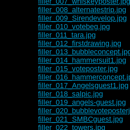
filler_007_whiskeyposter.jp
filler_008_alternatestrip.jpg
filler_009_Sirendevelop.jpg
filler_010_votebeg.jpg
filler_011_tara.jpg
filler_012_firstdrawing.jpg
filler_013_bubbleconcept.jp
filler_014_hammersuit1.jpg
filler_015_voteposter.jpg
filler_016_hammerconcept.j
filler_017_Angelsguest1.jpg
filler_018_salpic.jpg
filler_019_angels-guest.jpg
filler_020_bubblevoteposter
filler_021_SMBCguest.jpg
filler_022_towers.jpg