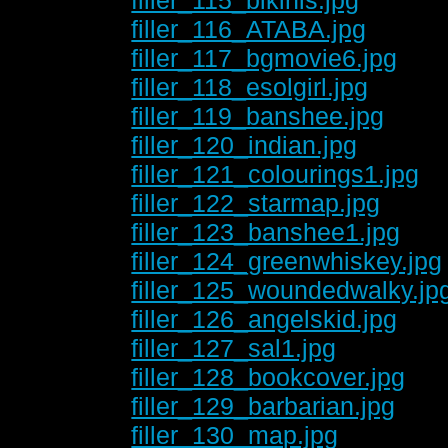
filler_116_ATABA.jpg
filler_117_bgmovie6.jpg
filler_118_esolgirl.jpg
filler_119_banshee.jpg
filler_120_indian.jpg
filler_121_colourings1.jpg
filler_122_starmap.jpg
filler_123_banshee1.jpg
filler_124_greenwhiskey.jpg
filler_125_woundedwalky.jp
filler_126_angelskid.jpg
filler_127_sal1.jpg
filler_128_bookcover.jpg
filler_129_barbarian.jpg
filler_130_map.jpg