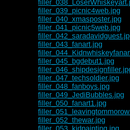
filler_038_LoserWhiskeyart.
filler_039_picnic4web.jpg
filler_040_xmasposter.jpg
filler_041_picnic5web.jpg
filler_042_saradavidguest.j
filler_043_fanart.jpg
filler_044_Kidnwhiskeyfanar
filler_045_bgdebut1.jpg
filler_046_shipdesignfiller.jp
filler_047_techsoldier.jpg
filler_048_fanboys.jpg
filler_049_JediBubbles.jpg
filler_050_fanart1.jpg
filler_051_leavingtommorow
filler_052_thewar.jpg
filler_053_kidpainting.jpg