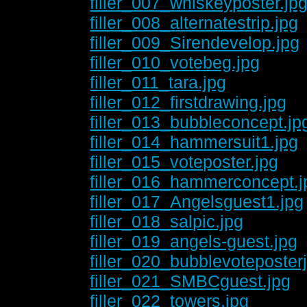
filler_007_whiskeyposter.jp
filler_008_alternatestrip.jpg
filler_009_Sirendevelop.jpg
filler_010_votebeg.jpg
filler_011_tara.jpg
filler_012_firstdrawing.jpg
filler_013_bubbleconcept.jp
filler_014_hammersuit1.jpg
filler_015_voteposter.jpg
filler_016_hammerconcept.j
filler_017_Angelsguest1.jpg
filler_018_salpic.jpg
filler_019_angels-guest.jpg
filler_020_bubblevoteposter
filler_021_SMBCguest.jpg
filler_022_towers.jpg