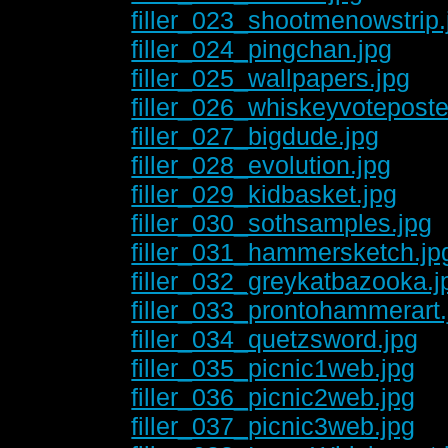
filler_023_shootmenowstrip.
filler_024_pingchan.jpg
filler_025_wallpapers.jpg
filler_026_whiskeyvoteposte
filler_027_bigdude.jpg
filler_028_evolution.jpg
filler_029_kidbasket.jpg
filler_030_sothsamples.jpg
filler_031_hammersketch.jp
filler_032_greykatbazooka.j
filler_033_prontohammerart.
filler_034_quetzsword.jpg
filler_035_picnic1web.jpg
filler_036_picnic2web.jpg
filler_037_picnic3web.jpg