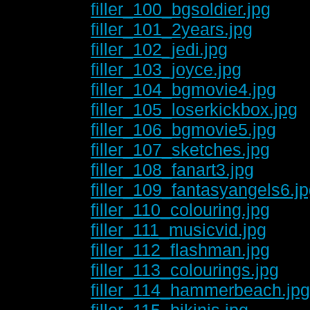
filler_100_bgsoldier.jpg
filler_101_2years.jpg
filler_102_jedi.jpg
filler_103_joyce.jpg
filler_104_bgmovie4.jpg
filler_105_loserkickbox.jpg
filler_106_bgmovie5.jpg
filler_107_sketches.jpg
filler_108_fanart3.jpg
filler_109_fantasyangels6.j
filler_110_colouring.jpg
filler_111_musicvid.jpg
filler_112_flashman.jpg
filler_113_colourings.jpg
filler_114_hammerbeach.jp
filler_115_bikinis.jpg