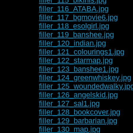
filler_116_ATABA.jpg
filler_117_bgmovie6.jpg
filler_118_esolgirl.jpg
filler_119_banshee.jpg
filler_120_indian.jpg
filler_121_colourings1.jpg
filler_122_starmap.jpg
filler_123_banshee1.jpg
filler_124_greenwhiskey.jpg
filler_125_woundedwalky.jp
filler_126_angelskid.jpg
filler_127_sal1.jpg
filler_128_bookcover.jpg
filler_129_barbarian.jpg
filler_130_map.jpg