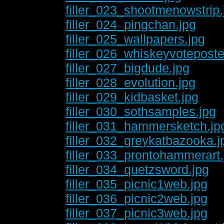
filler_023_shootmenowstrip.
filler_024_pingchan.jpg
filler_025_wallpapers.jpg
filler_026_whiskeyvoteposte
filler_027_bigdude.jpg
filler_028_evolution.jpg
filler_029_kidbasket.jpg
filler_030_sothsamples.jpg
filler_031_hammersketch.jp
filler_032_greykatbazooka.j
filler_033_prontohammerart.
filler_034_quetzsword.jpg
filler_035_picnic1web.jpg
filler_036_picnic2web.jpg
filler_037_picnic3web.jpg