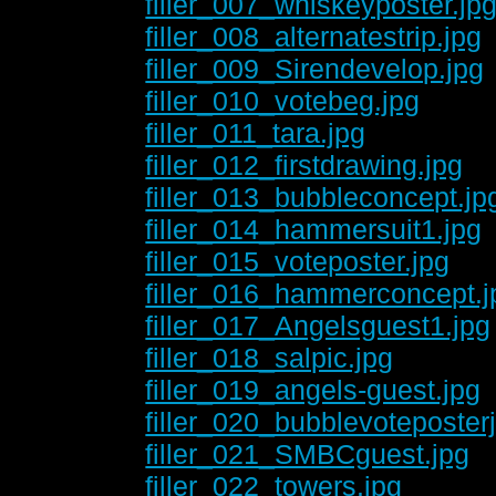
filler_007_whiskeyposter.jp
filler_008_alternatestrip.jpg
filler_009_Sirendevelop.jpg
filler_010_votebeg.jpg
filler_011_tara.jpg
filler_012_firstdrawing.jpg
filler_013_bubbleconcept.jp
filler_014_hammersuit1.jpg
filler_015_voteposter.jpg
filler_016_hammerconcept.j
filler_017_Angelsguest1.jpg
filler_018_salpic.jpg
filler_019_angels-guest.jpg
filler_020_bubblevoteposter
filler_021_SMBCguest.jpg
filler_022_towers.jpg