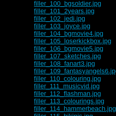
filler_100_bgsoldier.jpg
filler_101_2years.jpg
filler_102_jedi.jpg
filler_103_joyce.jpg
filler_104_bgmovie4.jpg
filler_105_loserkickbox.jpg
filler_106_bgmovie5.jpg
filler_107_sketches.jpg
filler_108_fanart3.jpg
filler_109_fantasyangels6.j
filler_110_colouring.jpg
filler_111_musicvid.jpg
filler_112_flashman.jpg
filler_113_colourings.jpg
filler_114_hammerbeach.jp
filler_115_bikinis.jpg