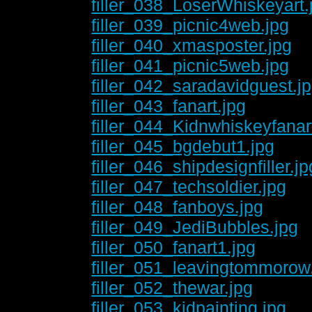
filler_038_LoserWhiskeyart.
filler_039_picnic4web.jpg
filler_040_xmasposter.jpg
filler_041_picnic5web.jpg
filler_042_saradavidguest.j
filler_043_fanart.jpg
filler_044_Kidnwhiskeyfanar
filler_045_bgdebut1.jpg
filler_046_shipdesignfiller.jp
filler_047_techsoldier.jpg
filler_048_fanboys.jpg
filler_049_JediBubbles.jpg
filler_050_fanart1.jpg
filler_051_leavingtommorow
filler_052_thewar.jpg
filler_053_kidpainting.jpg