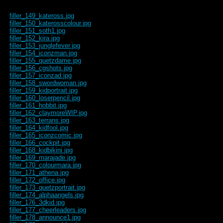
filler_149_kateross.jpg
filler_150_katerosscolour.jpg
filler_151_soth1.jpg
filler_152_kira.jpg
filler_153_junglefever.jpg
filler_154_iconzman.jpg
filler_155_quetzdame.jpg
filler_156_cgshots.jpg
filler_157_iconzad.jpg
filler_158_swordwoman.jpg
filler_159_kidportrait.jpg
filler_160_loserpencil.jpg
filler_161_hobbit.jpg
filler_162_claymoreWIP.jpg
filler_163_terrans.jpg
filler_164_kidfool.jpg
filler_165_iconzcomic.jpg
filler_166_cockpit.jpg
filler_168_kidbikini.jpg
filler_169_marajade.jpg
filler_170_colourmara.jpg
filler_171_athena.jpg
filler_172_office.jpg
filler_173_quetzportrait.jpg
filler_174_alphaangels.jpg
filler_176_3dkid.jpg
filler_177_cheerleaders.jpg
filler_178_announce1.jpg