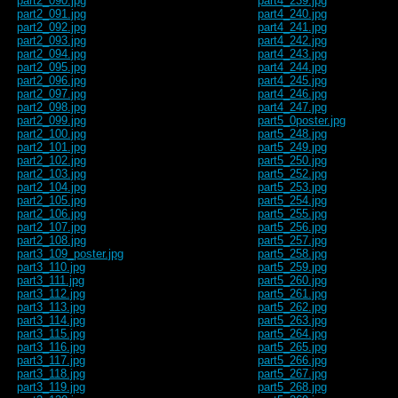
part2_090.jpg
part4_239.jpg
part2_091.jpg
part4_240.jpg
part2_092.jpg
part4_241.jpg
part2_093.jpg
part4_242.jpg
part2_094.jpg
part4_243.jpg
part2_095.jpg
part4_244.jpg
part2_096.jpg
part4_245.jpg
part2_097.jpg
part4_246.jpg
part2_098.jpg
part4_247.jpg
part2_099.jpg
part5_0poster.jpg
part2_100.jpg
part5_248.jpg
part2_101.jpg
part5_249.jpg
part2_102.jpg
part5_250.jpg
part2_103.jpg
part5_252.jpg
part2_104.jpg
part5_253.jpg
part2_105.jpg
part5_254.jpg
part2_106.jpg
part5_255.jpg
part2_107.jpg
part5_256.jpg
part2_108.jpg
part5_257.jpg
part3_109_poster.jpg
part5_258.jpg
part3_110.jpg
part5_259.jpg
part3_111.jpg
part5_260.jpg
part3_112.jpg
part5_261.jpg
part3_113.jpg
part5_262.jpg
part3_114.jpg
part5_263.jpg
part3_115.jpg
part5_264.jpg
part3_116.jpg
part5_265.jpg
part3_117.jpg
part5_266.jpg
part3_118.jpg
part5_267.jpg
part3_119.jpg
part5_268.jpg