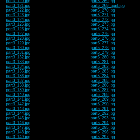
part3_120.jpg
part5_269.jpg
part3_121.jpg
part5_269_april.jpg
part3_122.jpg
part5_270.jpg
part3_123.jpg
part5_271.jpg
part3_124.jpg
part5_272.jpg
part3_125.jpg
part5_273.jpg
part3_126.jpg
part5_274.jpg
part3_127.jpg
part5_275.jpg
part3_128.jpg
part5_276.jpg
part3_129.jpg
part5_277.jpg
part3_130.jpg
part5_278.jpg
part3_131.jpg
part5_279.jpg
part3_132.jpg
part5_280.jpg
part3_133.jpg
part5_281.jpg
part3_134.jpg
part5_282.jpg
part3_135.jpg
part5_283.jpg
part3_136.jpg
part5_284.jpg
part3_137.jpg
part5_285.jpg
part3_138.jpg
part5_286.jpg
part3_139.jpg
part5_287.jpg
part3_140.jpg
part5_288.jpg
part3_141.jpg
part5_289.jpg
part3_142.jpg
part5_290.jpg
part3_143.jpg
part5_291.jpg
part3_144.jpg
part5_292.jpg
part3_145.jpg
part5_293.jpg
part3_146.jpg
part5_294.jpg
part3_147.jpg
part5_295.jpg
part3_148.jpg
part5_296.jpg
part3_149.jpg
part5_297.jpg