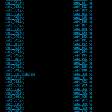
part1_031.jpg
part4_181.jpg
part1_032.jpg
part4_182.jpg
part1_033.jpg
part4_183.jpg
part1_034.jpg
part4_184.jpg
part1_035.jpg
part4_185.jpg
part1_036.jpg
part4_186.jpg
part1_037.jpg
part4_187.jpg
part1_038.jpg
part4_188.jpg
part1_039.jpg
part4_189.jpg
part1_040.jpg
part4_190.jpg
part1_041.jpg
part4_191.jpg
part1_042.jpg
part4_192.jpg
part1_043.jpg
part4_193.jpg
part1_044.jpg
part4_194.jpg
part1_045.jpg
part4_195.jpg
part1_046.jpg
part4_196.jpg
part1_047.jpg
part4_197.jpg
part1_048.jpg
part4_198.jpg
part1_049.jpg
part4_199.jpg
part2_050_poster.jpg
part4_200.jpg
part2_051.jpg
part4_201.jpg
part2_052.jpg
part4_202.jpg
part2_053.jpg
part4_203.jpg
part2_054.jpg
part4_204.jpg
part2_055.jpg
part4_205.jpg
part2_056.jpg
part4_206.jpg
part2_057.jpg
part4_207.jpg
part2_058.jpg
part4_208.jpg
part2_059.jpg
part4_209.jpg
part2_060.jpg
part4_210.jpg