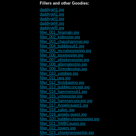
Fillers and other Goodies:
daddygirl1.jpg
daddygirl2.jpg
daddygirl3.jpg
daddygirl4.jpg
daddygirl5.jpg
filler_001_hiramaki.jpg
filler_002_kidposter.jpg
filler_003_chaoshammer.jpg
filler_004_bubblesuit1.jpg
filler_005_recruitposterjpg.jpg
filler_006_loserposter.jpg
filler_007_whiskeyposter.jpg
filler_008_alternatestrip.jpg
filler_009_Sirendevelop.jpg
filler_010_votebeg.jpg
filler_011_tara.jpg
filler_012_firstdrawing.jpg
filler_013_bubbleconcept.jpg
filler_014_hammersuit1.jpg
filler_015_voteposter.jpg
filler_016_hammerconcept.jpg
filler_017_Angelsguest1.jpg
filler_018_salpic.jpg
filler_019_angels-guest.jpg
filler_020_bubblevoteposterjpg.jpg
filler_021_SMBCguest.jpg
filler_022_towers.jpg
filler_023_shootmenowstrip.jpg