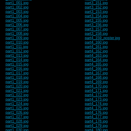
part1_001.jpg
part3_151.jpg
part1_002.jpg
part3_152.jpg
part1_003.jpg
part3_153.jpg
part1_004.jpg
part3_154.jpg
part1_005.jpg
part3_155.jpg
part1_006.jpg
part3_156.jpg
part1_007.jpg
part3_157.jpg
part1_008.jpg
part3_158.jpg
part1_009.jpg
part4_159_poster.jpg
part1_010.jpg
part4_160.jpg
part1_011.jpg
part4_161.jpg
part1_012.jpg
part4_162.jpg
part1_013.jpg
part4_163.jpg
part1_014.jpg
part4_164.jpg
part1_015.jpg
part4_165.jpg
part1_016.jpg
part4_166.jpg
part1_017.jpg
part4_167.jpg
part1_018.jpg
part4_168.jpg
part1_019.jpg
part4_169.jpg
part1_020.jpg
part4_170.jpg
part1_021.jpg
part4_171.jpg
part1_022.jpg
part4_172.jpg
part1_023.jpg
part4_173.jpg
part1_024.jpg
part4_174.jpg
part1_025.jpg
part4_175.jpg
part1_026.jpg
part4_176.jpg
part1_027.jpg
part4_177.jpg
part1_028.jpg
part4_178.jpg
part1_029.jpg
part4_179.jpg
part1_030.jpg
part4_180.jpg