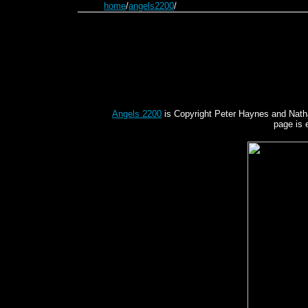
home
/
angels2200
/
Angels 2200
is Copyright Peter Haynes and Nathani
page is 