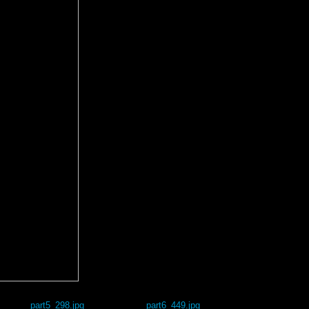
part5_298.jpg
part6_449.jpg