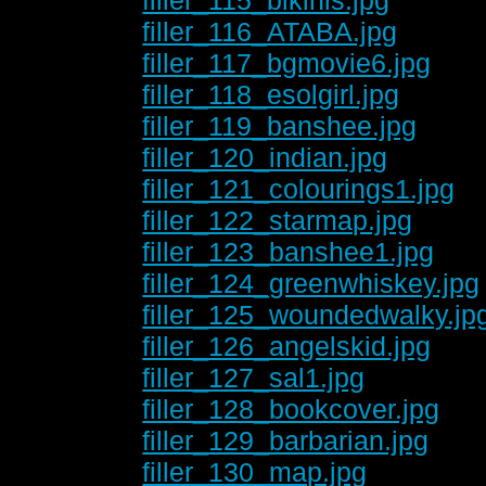
filler_116_ATABA.jpg
filler_117_bgmovie6.jpg
filler_118_esolgirl.jpg
filler_119_banshee.jpg
filler_120_indian.jpg
filler_121_colourings1.jpg
filler_122_starmap.jpg
filler_123_banshee1.jpg
filler_124_greenwhiskey.jpg
filler_125_woundedwalky.jp
filler_126_angelskid.jpg
filler_127_sal1.jpg
filler_128_bookcover.jpg
filler_129_barbarian.jpg
filler_130_map.jpg