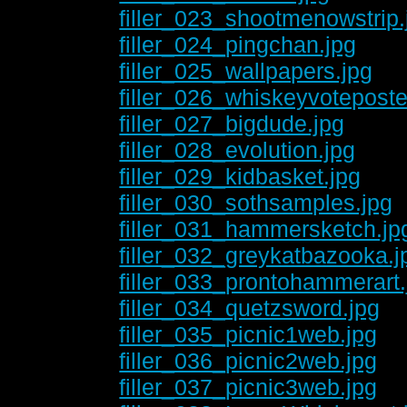
filler_023_shootmenowstrip.
filler_024_pingchan.jpg
filler_025_wallpapers.jpg
filler_026_whiskeyvoteposte
filler_027_bigdude.jpg
filler_028_evolution.jpg
filler_029_kidbasket.jpg
filler_030_sothsamples.jpg
filler_031_hammersketch.jp
filler_032_greykatbazooka.j
filler_033_prontohammerart.
filler_034_quetzsword.jpg
filler_035_picnic1web.jpg
filler_036_picnic2web.jpg
filler_037_picnic3web.jpg