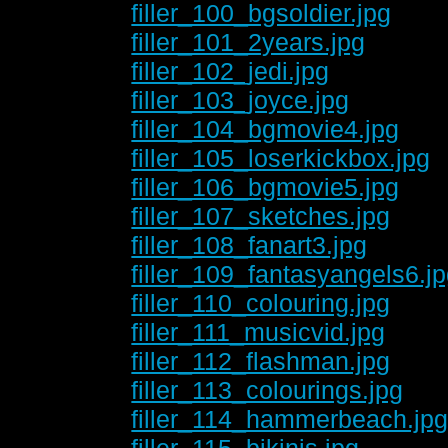
filler_100_bgsoldier.jpg
filler_101_2years.jpg
filler_102_jedi.jpg
filler_103_joyce.jpg
filler_104_bgmovie4.jpg
filler_105_loserkickbox.jpg
filler_106_bgmovie5.jpg
filler_107_sketches.jpg
filler_108_fanart3.jpg
filler_109_fantasyangels6.j
filler_110_colouring.jpg
filler_111_musicvid.jpg
filler_112_flashman.jpg
filler_113_colourings.jpg
filler_114_hammerbeach.jp
filler_115_bikinis.jpg