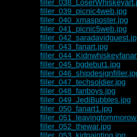
filler_038_LoserWhiskeyart.
filler_039_picnic4web.jpg
filler_040_xmasposter.jpg
filler_041_picnic5web.jpg
filler_042_saradavidguest.j
filler_043_fanart.jpg
filler_044_Kidnwhiskeyfanar
filler_045_bgdebut1.jpg
filler_046_shipdesignfiller.jp
filler_047_techsoldier.jpg
filler_048_fanboys.jpg
filler_049_JediBubbles.jpg
filler_050_fanart1.jpg
filler_051_leavingtommorow
filler_052_thewar.jpg
filler_053_kidpainting.jpg