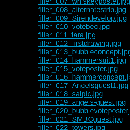
filler_007_whiskeyposter.jp
filler_008_alternatestrip.jpg
filler_009_Sirendevelop.jpg
filler_010_votebeg.jpg
filler_011_tara.jpg
filler_012_firstdrawing.jpg
filler_013_bubbleconcept.jp
filler_014_hammersuit1.jpg
filler_015_voteposter.jpg
filler_016_hammerconcept.j
filler_017_Angelsguest1.jpg
filler_018_salpic.jpg
filler_019_angels-guest.jpg
filler_020_bubblevoteposter
filler_021_SMBCguest.jpg
filler_022_towers.jpg