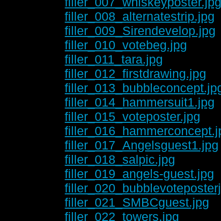
filler_007_whiskeyposter.jp
filler_008_alternatestrip.jpg
filler_009_Sirendevelop.jpg
filler_010_votebeg.jpg
filler_011_tara.jpg
filler_012_firstdrawing.jpg
filler_013_bubbleconcept.jp
filler_014_hammersuit1.jpg
filler_015_voteposter.jpg
filler_016_hammerconcept.j
filler_017_Angelsguest1.jpg
filler_018_salpic.jpg
filler_019_angels-guest.jpg
filler_020_bubblevoteposter
filler_021_SMBCguest.jpg
filler_022_towers.jpg