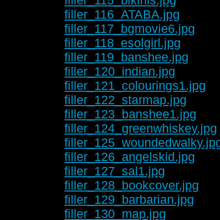
filler_116_ATABA.jpg
filler_117_bgmovie6.jpg
filler_118_esolgirl.jpg
filler_119_banshee.jpg
filler_120_indian.jpg
filler_121_colourings1.jpg
filler_122_starmap.jpg
filler_123_banshee1.jpg
filler_124_greenwhiskey.jpg
filler_125_woundedwalky.jp
filler_126_angelskid.jpg
filler_127_sal1.jpg
filler_128_bookcover.jpg
filler_129_barbarian.jpg
filler_130_map.jpg