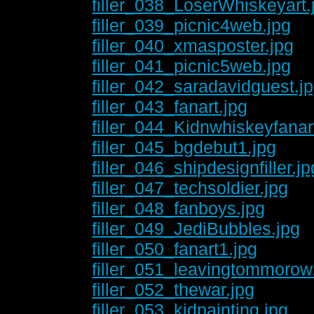
filler_038_LoserWhiskeyart.
filler_039_picnic4web.jpg
filler_040_xmasposter.jpg
filler_041_picnic5web.jpg
filler_042_saradavidguest.j
filler_043_fanart.jpg
filler_044_Kidnwhiskeyfanar
filler_045_bgdebut1.jpg
filler_046_shipdesignfiller.jp
filler_047_techsoldier.jpg
filler_048_fanboys.jpg
filler_049_JediBubbles.jpg
filler_050_fanart1.jpg
filler_051_leavingtommorow
filler_052_thewar.jpg
filler_053_kidpainting.jpg