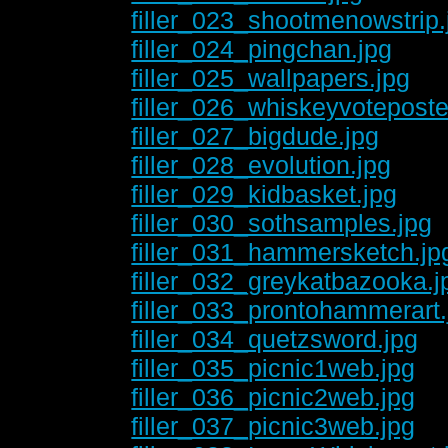
filler_023_shootmenowstrip.
filler_024_pingchan.jpg
filler_025_wallpapers.jpg
filler_026_whiskeyvoteposte
filler_027_bigdude.jpg
filler_028_evolution.jpg
filler_029_kidbasket.jpg
filler_030_sothsamples.jpg
filler_031_hammersketch.jp
filler_032_greykatbazooka.j
filler_033_prontohammerart.
filler_034_quetzsword.jpg
filler_035_picnic1web.jpg
filler_036_picnic2web.jpg
filler_037_picnic3web.jpg