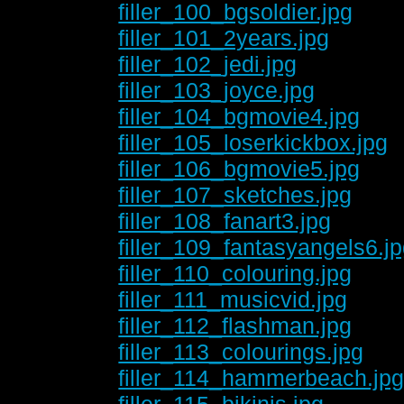
filler_100_bgsoldier.jpg
filler_101_2years.jpg
filler_102_jedi.jpg
filler_103_joyce.jpg
filler_104_bgmovie4.jpg
filler_105_loserkickbox.jpg
filler_106_bgmovie5.jpg
filler_107_sketches.jpg
filler_108_fanart3.jpg
filler_109_fantasyangels6.j
filler_110_colouring.jpg
filler_111_musicvid.jpg
filler_112_flashman.jpg
filler_113_colourings.jpg
filler_114_hammerbeach.jp
filler_115_bikinis.jpg