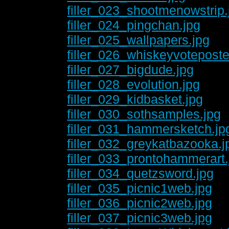
filler_023_shootmenowstrip.
filler_024_pingchan.jpg
filler_025_wallpapers.jpg
filler_026_whiskeyvoteposte
filler_027_bigdude.jpg
filler_028_evolution.jpg
filler_029_kidbasket.jpg
filler_030_sothsamples.jpg
filler_031_hammersketch.jp
filler_032_greykatbazooka.j
filler_033_prontohammerart.
filler_034_quetzsword.jpg
filler_035_picnic1web.jpg
filler_036_picnic2web.jpg
filler_037_picnic3web.jpg