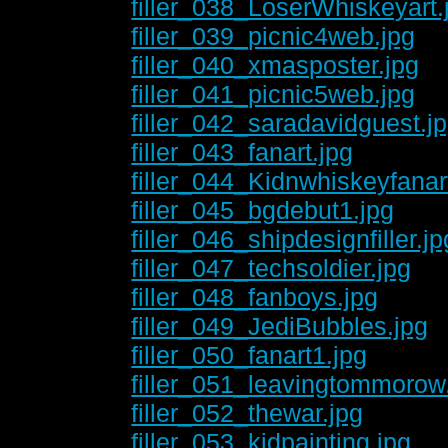
filler_038_LoserWhiskeyart.
filler_039_picnic4web.jpg
filler_040_xmasposter.jpg
filler_041_picnic5web.jpg
filler_042_saradavidguest.j
filler_043_fanart.jpg
filler_044_Kidnwhiskeyfanar
filler_045_bgdebut1.jpg
filler_046_shipdesignfiller.jp
filler_047_techsoldier.jpg
filler_048_fanboys.jpg
filler_049_JediBubbles.jpg
filler_050_fanart1.jpg
filler_051_leavingtommorow
filler_052_thewar.jpg
filler_053_kidpainting.jpg