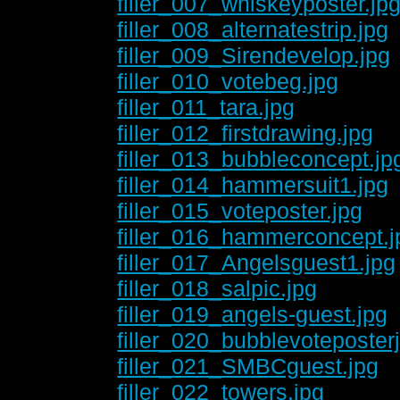
filler_007_whiskeyposter.jp
filler_008_alternatestrip.jpg
filler_009_Sirendevelop.jpg
filler_010_votebeg.jpg
filler_011_tara.jpg
filler_012_firstdrawing.jpg
filler_013_bubbleconcept.jp
filler_014_hammersuit1.jpg
filler_015_voteposter.jpg
filler_016_hammerconcept.j
filler_017_Angelsguest1.jpg
filler_018_salpic.jpg
filler_019_angels-guest.jpg
filler_020_bubblevoteposter
filler_021_SMBCguest.jpg
filler_022_towers.jpg