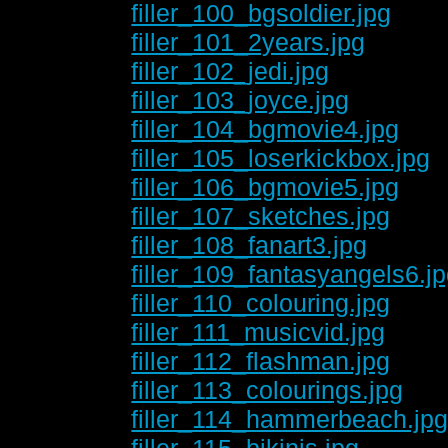
filler_100_bgsoldier.jpg
filler_101_2years.jpg
filler_102_jedi.jpg
filler_103_joyce.jpg
filler_104_bgmovie4.jpg
filler_105_loserkickbox.jpg
filler_106_bgmovie5.jpg
filler_107_sketches.jpg
filler_108_fanart3.jpg
filler_109_fantasyangels6.j
filler_110_colouring.jpg
filler_111_musicvid.jpg
filler_112_flashman.jpg
filler_113_colourings.jpg
filler_114_hammerbeach.jp
filler_115_bikinis.jpg