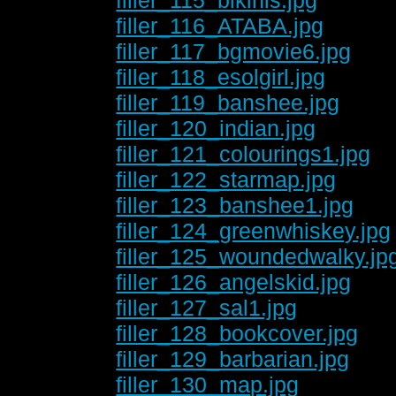
filler_116_ATABA.jpg
filler_117_bgmovie6.jpg
filler_118_esolgirl.jpg
filler_119_banshee.jpg
filler_120_indian.jpg
filler_121_colourings1.jpg
filler_122_starmap.jpg
filler_123_banshee1.jpg
filler_124_greenwhiskey.jpg
filler_125_woundedwalky.jp
filler_126_angelskid.jpg
filler_127_sal1.jpg
filler_128_bookcover.jpg
filler_129_barbarian.jpg
filler_130_map.jpg