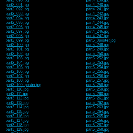
part2_090.jpg
part4_239.jpg
part2_091.jpg
part4_240.jpg
part2_092.jpg
part4_241.jpg
part2_093.jpg
part4_242.jpg
part2_094.jpg
part4_243.jpg
part2_095.jpg
part4_244.jpg
part2_096.jpg
part4_245.jpg
part2_097.jpg
part4_246.jpg
part2_098.jpg
part4_247.jpg
part2_099.jpg
part5_0poster.jpg
part2_100.jpg
part5_248.jpg
part2_101.jpg
part5_249.jpg
part2_102.jpg
part5_250.jpg
part2_103.jpg
part5_252.jpg
part2_104.jpg
part5_253.jpg
part2_105.jpg
part5_254.jpg
part2_106.jpg
part5_255.jpg
part2_107.jpg
part5_256.jpg
part2_108.jpg
part5_257.jpg
part3_109_poster.jpg
part5_258.jpg
part3_110.jpg
part5_259.jpg
part3_111.jpg
part5_260.jpg
part3_112.jpg
part5_261.jpg
part3_113.jpg
part5_262.jpg
part3_114.jpg
part5_263.jpg
part3_115.jpg
part5_264.jpg
part3_116.jpg
part5_265.jpg
part3_117.jpg
part5_266.jpg
part3_118.jpg
part5_267.jpg
part3_119.jpg
part5_268.jpg