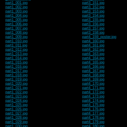
part1_001.jpg
part3_151.jpg
part1_002.jpg
part3_152.jpg
part1_003.jpg
part3_153.jpg
part1_004.jpg
part3_154.jpg
part1_005.jpg
part3_155.jpg
part1_006.jpg
part3_156.jpg
part1_007.jpg
part3_157.jpg
part1_008.jpg
part3_158.jpg
part1_009.jpg
part4_159_poster.jpg
part1_010.jpg
part4_160.jpg
part1_011.jpg
part4_161.jpg
part1_012.jpg
part4_162.jpg
part1_013.jpg
part4_163.jpg
part1_014.jpg
part4_164.jpg
part1_015.jpg
part4_165.jpg
part1_016.jpg
part4_166.jpg
part1_017.jpg
part4_167.jpg
part1_018.jpg
part4_168.jpg
part1_019.jpg
part4_169.jpg
part1_020.jpg
part4_170.jpg
part1_021.jpg
part4_171.jpg
part1_022.jpg
part4_172.jpg
part1_023.jpg
part4_173.jpg
part1_024.jpg
part4_174.jpg
part1_025.jpg
part4_175.jpg
part1_026.jpg
part4_176.jpg
part1_027.jpg
part4_177.jpg
part1_028.jpg
part4_178.jpg
part1_029.jpg
part4_179.jpg
part1_030.jpg
part4_180.jpg