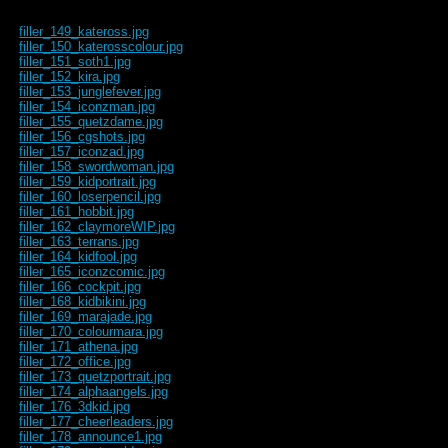
filler_149_kateross.jpg
filler_150_katerosscolour.jpg
filler_151_soth1.jpg
filler_152_kira.jpg
filler_153_junglefever.jpg
filler_154_iconzman.jpg
filler_155_quetzdame.jpg
filler_156_cgshots.jpg
filler_157_iconzad.jpg
filler_158_swordwoman.jpg
filler_159_kidportrait.jpg
filler_160_loserpencil.jpg
filler_161_hobbit.jpg
filler_162_claymoreWIP.jpg
filler_163_terrans.jpg
filler_164_kidfool.jpg
filler_165_iconzcomic.jpg
filler_166_cockpit.jpg
filler_168_kidbikini.jpg
filler_169_marajade.jpg
filler_170_colourmara.jpg
filler_171_athena.jpg
filler_172_office.jpg
filler_173_quetzportrait.jpg
filler_174_alphaangels.jpg
filler_176_3dkid.jpg
filler_177_cheerleaders.jpg
filler_178_announce1.jpg