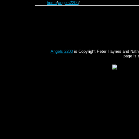
home
/
angels2200
/
Angels 2200
is Copyright Peter Haynes and Nathani
page is 