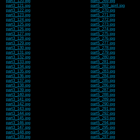
part3_120.jpg
part5_269.jpg
part3_121.jpg
part5_269_april.jpg
part3_122.jpg
part5_270.jpg
part3_123.jpg
part5_271.jpg
part3_124.jpg
part5_272.jpg
part3_125.jpg
part5_273.jpg
part3_126.jpg
part5_274.jpg
part3_127.jpg
part5_275.jpg
part3_128.jpg
part5_276.jpg
part3_129.jpg
part5_277.jpg
part3_130.jpg
part5_278.jpg
part3_131.jpg
part5_279.jpg
part3_132.jpg
part5_280.jpg
part3_133.jpg
part5_281.jpg
part3_134.jpg
part5_282.jpg
part3_135.jpg
part5_283.jpg
part3_136.jpg
part5_284.jpg
part3_137.jpg
part5_285.jpg
part3_138.jpg
part5_286.jpg
part3_139.jpg
part5_287.jpg
part3_140.jpg
part5_288.jpg
part3_141.jpg
part5_289.jpg
part3_142.jpg
part5_290.jpg
part3_143.jpg
part5_291.jpg
part3_144.jpg
part5_292.jpg
part3_145.jpg
part5_293.jpg
part3_146.jpg
part5_294.jpg
part3_147.jpg
part5_295.jpg
part3_148.jpg
part5_296.jpg
part3_149.jpg
part5_297.jpg