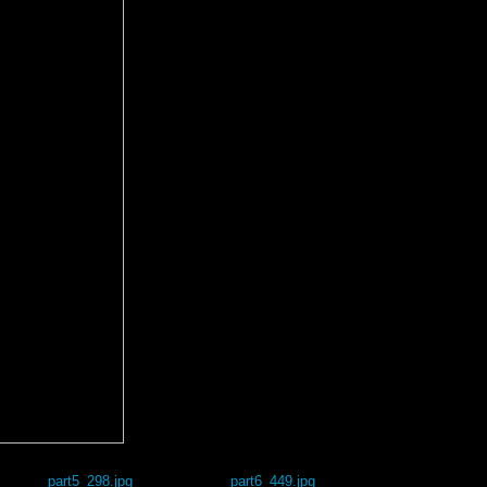
part5_298.jpg
part6_449.jpg