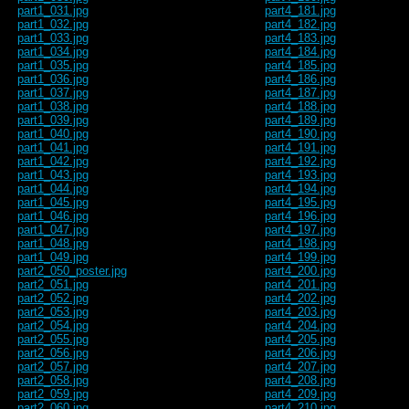
part1_031.jpg
part4_181.jpg
part1_032.jpg
part4_182.jpg
part1_033.jpg
part4_183.jpg
part1_034.jpg
part4_184.jpg
part1_035.jpg
part4_185.jpg
part1_036.jpg
part4_186.jpg
part1_037.jpg
part4_187.jpg
part1_038.jpg
part4_188.jpg
part1_039.jpg
part4_189.jpg
part1_040.jpg
part4_190.jpg
part1_041.jpg
part4_191.jpg
part1_042.jpg
part4_192.jpg
part1_043.jpg
part4_193.jpg
part1_044.jpg
part4_194.jpg
part1_045.jpg
part4_195.jpg
part1_046.jpg
part4_196.jpg
part1_047.jpg
part4_197.jpg
part1_048.jpg
part4_198.jpg
part1_049.jpg
part4_199.jpg
part2_050_poster.jpg
part4_200.jpg
part2_051.jpg
part4_201.jpg
part2_052.jpg
part4_202.jpg
part2_053.jpg
part4_203.jpg
part2_054.jpg
part4_204.jpg
part2_055.jpg
part4_205.jpg
part2_056.jpg
part4_206.jpg
part2_057.jpg
part4_207.jpg
part2_058.jpg
part4_208.jpg
part2_059.jpg
part4_209.jpg
part2_060.jpg
part4_210.jpg