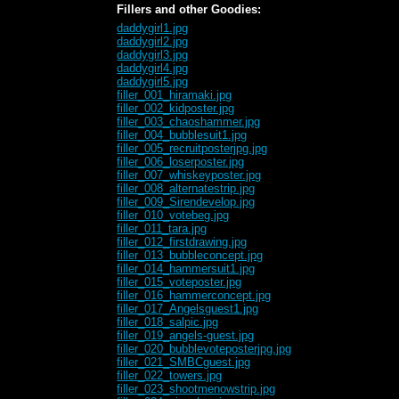
Fillers and other Goodies:
daddygirl1.jpg
daddygirl2.jpg
daddygirl3.jpg
daddygirl4.jpg
daddygirl5.jpg
filler_001_hiramaki.jpg
filler_002_kidposter.jpg
filler_003_chaoshammer.jpg
filler_004_bubblesuit1.jpg
filler_005_recruitposterjpg.jpg
filler_006_loserposter.jpg
filler_007_whiskeyposter.jpg
filler_008_alternatestrip.jpg
filler_009_Sirendevelop.jpg
filler_010_votebeg.jpg
filler_011_tara.jpg
filler_012_firstdrawing.jpg
filler_013_bubbleconcept.jpg
filler_014_hammersuit1.jpg
filler_015_voteposter.jpg
filler_016_hammerconcept.jpg
filler_017_Angelsguest1.jpg
filler_018_salpic.jpg
filler_019_angels-guest.jpg
filler_020_bubblevoteposterjpg.jpg
filler_021_SMBCguest.jpg
filler_022_towers.jpg
filler_023_shootmenowstrip.jpg