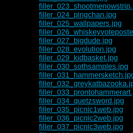
filler_023_shootmenowstrip.
filler_024_pingchan.jpg
filler_025_wallpapers.jpg
filler_026_whiskeyvoteposte
filler_027_bigdude.jpg
filler_028_evolution.jpg
filler_029_kidbasket.jpg
filler_030_sothsamples.jpg
filler_031_hammersketch.jp
filler_032_greykatbazooka.j
filler_033_prontohammerart.
filler_034_quetzsword.jpg
filler_035_picnic1web.jpg
filler_036_picnic2web.jpg
filler_037_picnic3web.jpg