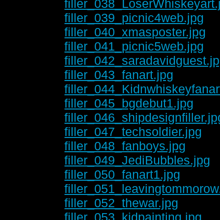
filler_038_LoserWhiskeyart.
filler_039_picnic4web.jpg
filler_040_xmasposter.jpg
filler_041_picnic5web.jpg
filler_042_saradavidguest.j
filler_043_fanart.jpg
filler_044_Kidnwhiskeyfanar
filler_045_bgdebut1.jpg
filler_046_shipdesignfiller.jp
filler_047_techsoldier.jpg
filler_048_fanboys.jpg
filler_049_JediBubbles.jpg
filler_050_fanart1.jpg
filler_051_leavingtommorow
filler_052_thewar.jpg
filler_053_kidpainting.jpg