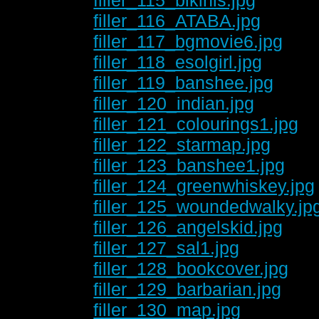
filler_116_ATABA.jpg
filler_117_bgmovie6.jpg
filler_118_esolgirl.jpg
filler_119_banshee.jpg
filler_120_indian.jpg
filler_121_colourings1.jpg
filler_122_starmap.jpg
filler_123_banshee1.jpg
filler_124_greenwhiskey.jpg
filler_125_woundedwalky.jp
filler_126_angelskid.jpg
filler_127_sal1.jpg
filler_128_bookcover.jpg
filler_129_barbarian.jpg
filler_130_map.jpg