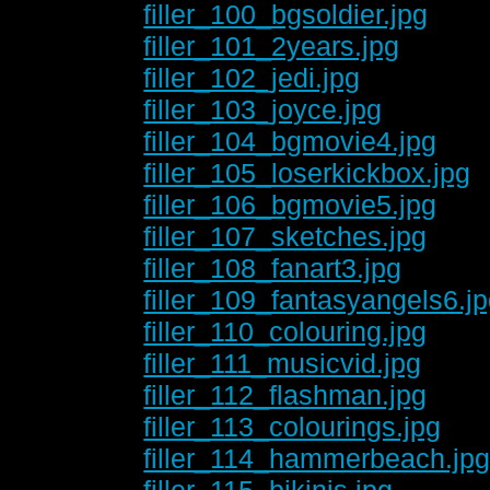
filler_100_bgsoldier.jpg
filler_101_2years.jpg
filler_102_jedi.jpg
filler_103_joyce.jpg
filler_104_bgmovie4.jpg
filler_105_loserkickbox.jpg
filler_106_bgmovie5.jpg
filler_107_sketches.jpg
filler_108_fanart3.jpg
filler_109_fantasyangels6.j
filler_110_colouring.jpg
filler_111_musicvid.jpg
filler_112_flashman.jpg
filler_113_colourings.jpg
filler_114_hammerbeach.jp
filler_115_bikinis.jpg