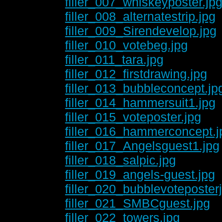
filler_007_whiskeyposter.jp
filler_008_alternatestrip.jpg
filler_009_Sirendevelop.jpg
filler_010_votebeg.jpg
filler_011_tara.jpg
filler_012_firstdrawing.jpg
filler_013_bubbleconcept.jp
filler_014_hammersuit1.jpg
filler_015_voteposter.jpg
filler_016_hammerconcept.j
filler_017_Angelsguest1.jpg
filler_018_salpic.jpg
filler_019_angels-guest.jpg
filler_020_bubblevoteposter
filler_021_SMBCguest.jpg
filler_022_towers.jpg