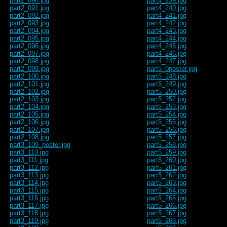
part2_090.jpg
part4_239.jpg
part2_091.jpg
part4_240.jpg
part2_092.jpg
part4_241.jpg
part2_093.jpg
part4_242.jpg
part2_094.jpg
part4_243.jpg
part2_095.jpg
part4_244.jpg
part2_096.jpg
part4_245.jpg
part2_097.jpg
part4_246.jpg
part2_098.jpg
part4_247.jpg
part2_099.jpg
part5_0poster.jpg
part2_100.jpg
part5_248.jpg
part2_101.jpg
part5_249.jpg
part2_102.jpg
part5_250.jpg
part2_103.jpg
part5_252.jpg
part2_104.jpg
part5_253.jpg
part2_105.jpg
part5_254.jpg
part2_106.jpg
part5_255.jpg
part2_107.jpg
part5_256.jpg
part2_108.jpg
part5_257.jpg
part3_109_poster.jpg
part5_258.jpg
part3_110.jpg
part5_259.jpg
part3_111.jpg
part5_260.jpg
part3_112.jpg
part5_261.jpg
part3_113.jpg
part5_262.jpg
part3_114.jpg
part5_263.jpg
part3_115.jpg
part5_264.jpg
part3_116.jpg
part5_265.jpg
part3_117.jpg
part5_266.jpg
part3_118.jpg
part5_267.jpg
part3_119.jpg
part5_268.jpg