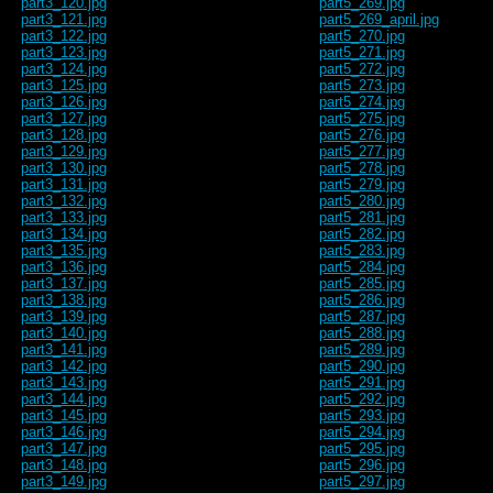
part3_120.jpg
part5_269.jpg
part3_121.jpg
part5_269_april.jpg
part3_122.jpg
part5_270.jpg
part3_123.jpg
part5_271.jpg
part3_124.jpg
part5_272.jpg
part3_125.jpg
part5_273.jpg
part3_126.jpg
part5_274.jpg
part3_127.jpg
part5_275.jpg
part3_128.jpg
part5_276.jpg
part3_129.jpg
part5_277.jpg
part3_130.jpg
part5_278.jpg
part3_131.jpg
part5_279.jpg
part3_132.jpg
part5_280.jpg
part3_133.jpg
part5_281.jpg
part3_134.jpg
part5_282.jpg
part3_135.jpg
part5_283.jpg
part3_136.jpg
part5_284.jpg
part3_137.jpg
part5_285.jpg
part3_138.jpg
part5_286.jpg
part3_139.jpg
part5_287.jpg
part3_140.jpg
part5_288.jpg
part3_141.jpg
part5_289.jpg
part3_142.jpg
part5_290.jpg
part3_143.jpg
part5_291.jpg
part3_144.jpg
part5_292.jpg
part3_145.jpg
part5_293.jpg
part3_146.jpg
part5_294.jpg
part3_147.jpg
part5_295.jpg
part3_148.jpg
part5_296.jpg
part3_149.jpg
part5_297.jpg