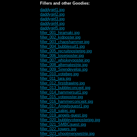
Fillers and other Goodies:
daddygirl1.jpg
daddygirl2.jpg
daddygirl3.jpg
daddygirl4.jpg
daddygirl5.jpg
filler_001_hiramaki.jpg
filler_002_kidposter.jpg
filler_003_chaoshammer.jpg
filler_004_bubblesuit1.jpg
filler_005_recruitposterjpg.jpg
filler_006_loserposter.jpg
filler_007_whiskeyposter.jpg
filler_008_alternatestrip.jpg
filler_009_Sirendevelop.jpg
filler_010_votebeg.jpg
filler_011_tara.jpg
filler_012_firstdrawing.jpg
filler_013_bubbleconcept.jpg
filler_014_hammersuit1.jpg
filler_015_voteposter.jpg
filler_016_hammerconcept.jpg
filler_017_Angelsguest1.jpg
filler_018_salpic.jpg
filler_019_angels-guest.jpg
filler_020_bubblevoteposterjpg.jpg
filler_021_SMBCguest.jpg
filler_022_towers.jpg
filler_023_shootmenowstrip.jpg