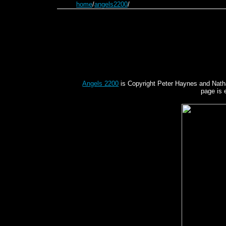
home
/
angels2200
/
Angels 2200
is Copyright Peter Haynes and Nathani
page is 