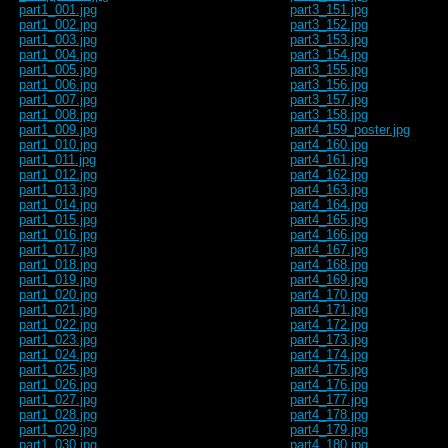
part1_001.jpg
part3_151.jpg
part1_002.jpg
part3_152.jpg
part1_003.jpg
part3_153.jpg
part1_004.jpg
part3_154.jpg
part1_005.jpg
part3_155.jpg
part1_006.jpg
part3_156.jpg
part1_007.jpg
part3_157.jpg
part1_008.jpg
part3_158.jpg
part1_009.jpg
part4_159_poster.jpg
part1_010.jpg
part4_160.jpg
part1_011.jpg
part4_161.jpg
part1_012.jpg
part4_162.jpg
part1_013.jpg
part4_163.jpg
part1_014.jpg
part4_164.jpg
part1_015.jpg
part4_165.jpg
part1_016.jpg
part4_166.jpg
part1_017.jpg
part4_167.jpg
part1_018.jpg
part4_168.jpg
part1_019.jpg
part4_169.jpg
part1_020.jpg
part4_170.jpg
part1_021.jpg
part4_171.jpg
part1_022.jpg
part4_172.jpg
part1_023.jpg
part4_173.jpg
part1_024.jpg
part4_174.jpg
part1_025.jpg
part4_175.jpg
part1_026.jpg
part4_176.jpg
part1_027.jpg
part4_177.jpg
part1_028.jpg
part4_178.jpg
part1_029.jpg
part4_179.jpg
part1_030.jpg
part4_180.jpg