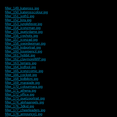
filler_149_kateross.jpg
filler_150_katerosscolour.jpg
filler_151_soth1.jpg
filler_152_kira.jpg
filler_153_junglefever.jpg
filler_154_iconzman.jpg
filler_155_quetzdame.jpg
filler_156_cgshots.jpg
filler_157_iconzad.jpg
filler_158_swordwoman.jpg
filler_159_kidportrait.jpg
filler_160_loserpencil.jpg
filler_161_hobbit.jpg
filler_162_claymoreWIP.jpg
filler_163_terrans.jpg
filler_164_kidfool.jpg
filler_165_iconzcomic.jpg
filler_166_cockpit.jpg
filler_168_kidbikini.jpg
filler_169_marajade.jpg
filler_170_colourmara.jpg
filler_171_athena.jpg
filler_172_office.jpg
filler_173_quetzportrait.jpg
filler_174_alphaangels.jpg
filler_176_3dkid.jpg
filler_177_cheerleaders.jpg
filler_178_announce1.jpg