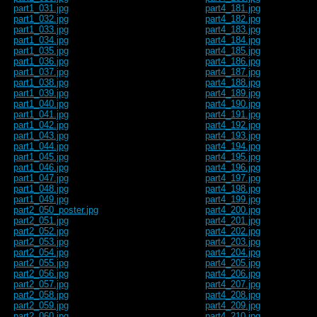
part1_031.jpg
part4_181.jpg
part1_032.jpg
part4_182.jpg
part1_033.jpg
part4_183.jpg
part1_034.jpg
part4_184.jpg
part1_035.jpg
part4_185.jpg
part1_036.jpg
part4_186.jpg
part1_037.jpg
part4_187.jpg
part1_038.jpg
part4_188.jpg
part1_039.jpg
part4_189.jpg
part1_040.jpg
part4_190.jpg
part1_041.jpg
part4_191.jpg
part1_042.jpg
part4_192.jpg
part1_043.jpg
part4_193.jpg
part1_044.jpg
part4_194.jpg
part1_045.jpg
part4_195.jpg
part1_046.jpg
part4_196.jpg
part1_047.jpg
part4_197.jpg
part1_048.jpg
part4_198.jpg
part1_049.jpg
part4_199.jpg
part2_050_poster.jpg
part4_200.jpg
part2_051.jpg
part4_201.jpg
part2_052.jpg
part4_202.jpg
part2_053.jpg
part4_203.jpg
part2_054.jpg
part4_204.jpg
part2_055.jpg
part4_205.jpg
part2_056.jpg
part4_206.jpg
part2_057.jpg
part4_207.jpg
part2_058.jpg
part4_208.jpg
part2_059.jpg
part4_209.jpg
part2_060.jpg
part4_210.jpg