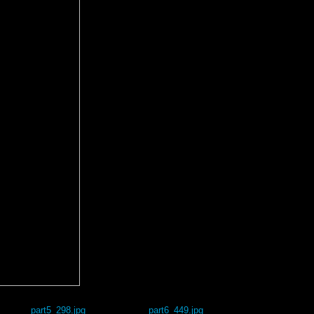
part5_298.jpg
part6_449.jpg