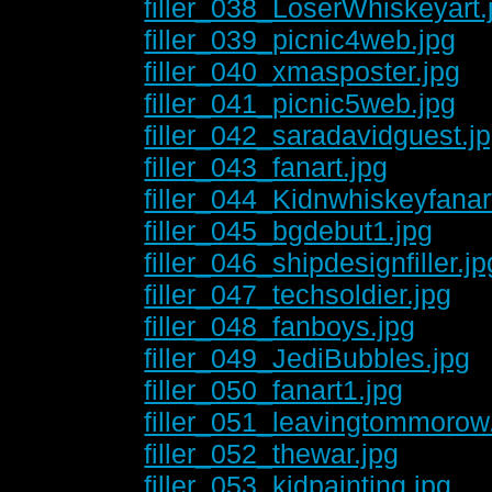
filler_038_LoserWhiskeyart.
filler_039_picnic4web.jpg
filler_040_xmasposter.jpg
filler_041_picnic5web.jpg
filler_042_saradavidguest.j
filler_043_fanart.jpg
filler_044_Kidnwhiskeyfanar
filler_045_bgdebut1.jpg
filler_046_shipdesignfiller.jp
filler_047_techsoldier.jpg
filler_048_fanboys.jpg
filler_049_JediBubbles.jpg
filler_050_fanart1.jpg
filler_051_leavingtommorow
filler_052_thewar.jpg
filler_053_kidpainting.jpg