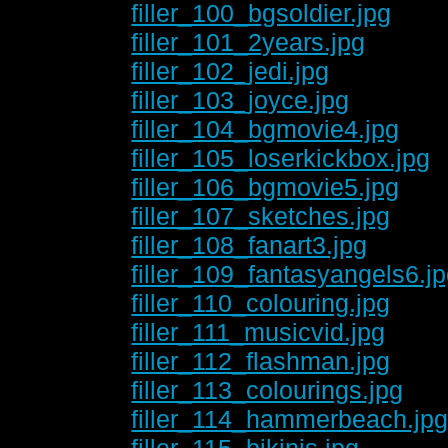
filler_100_bgsoldier.jpg
filler_101_2years.jpg
filler_102_jedi.jpg
filler_103_joyce.jpg
filler_104_bgmovie4.jpg
filler_105_loserkickbox.jpg
filler_106_bgmovie5.jpg
filler_107_sketches.jpg
filler_108_fanart3.jpg
filler_109_fantasyangels6.j
filler_110_colouring.jpg
filler_111_musicvid.jpg
filler_112_flashman.jpg
filler_113_colourings.jpg
filler_114_hammerbeach.jp
filler_115_bikinis.jpg