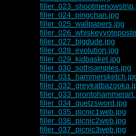
filler_023_shootmenowstrip.
filler_024_pingchan.jpg
filler_025_wallpapers.jpg
filler_026_whiskeyvoteposte
filler_027_bigdude.jpg
filler_028_evolution.jpg
filler_029_kidbasket.jpg
filler_030_sothsamples.jpg
filler_031_hammersketch.jp
filler_032_greykatbazooka.j
filler_033_prontohammerart.
filler_034_quetzsword.jpg
filler_035_picnic1web.jpg
filler_036_picnic2web.jpg
filler_037_picnic3web.jpg