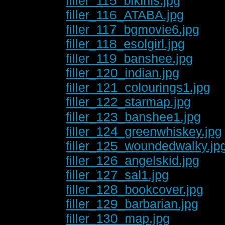
filler_116_ATABA.jpg
filler_117_bgmovie6.jpg
filler_118_esolgirl.jpg
filler_119_banshee.jpg
filler_120_indian.jpg
filler_121_colourings1.jpg
filler_122_starmap.jpg
filler_123_banshee1.jpg
filler_124_greenwhiskey.jpg
filler_125_woundedwalky.jp
filler_126_angelskid.jpg
filler_127_sal1.jpg
filler_128_bookcover.jpg
filler_129_barbarian.jpg
filler_130_map.jpg