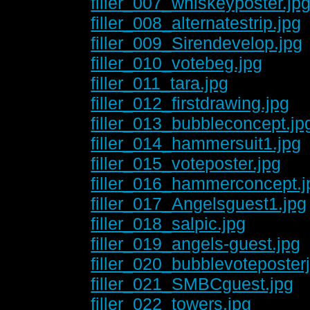
filler_007_whiskeyposter.jp
filler_008_alternatestrip.jpg
filler_009_Sirendevelop.jpg
filler_010_votebeg.jpg
filler_011_tara.jpg
filler_012_firstdrawing.jpg
filler_013_bubbleconcept.jp
filler_014_hammersuit1.jpg
filler_015_voteposter.jpg
filler_016_hammerconcept.j
filler_017_Angelsguest1.jpg
filler_018_salpic.jpg
filler_019_angels-guest.jpg
filler_020_bubblevoteposter
filler_021_SMBCguest.jpg
filler_022_towers.jpg