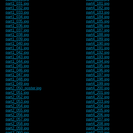
part1_031.jpg
part4_181.jpg
part1_032.jpg
part4_182.jpg
part1_033.jpg
part4_183.jpg
part1_034.jpg
part4_184.jpg
part1_035.jpg
part4_185.jpg
part1_036.jpg
part4_186.jpg
part1_037.jpg
part4_187.jpg
part1_038.jpg
part4_188.jpg
part1_039.jpg
part4_189.jpg
part1_040.jpg
part4_190.jpg
part1_041.jpg
part4_191.jpg
part1_042.jpg
part4_192.jpg
part1_043.jpg
part4_193.jpg
part1_044.jpg
part4_194.jpg
part1_045.jpg
part4_195.jpg
part1_046.jpg
part4_196.jpg
part1_047.jpg
part4_197.jpg
part1_048.jpg
part4_198.jpg
part1_049.jpg
part4_199.jpg
part2_050_poster.jpg
part4_200.jpg
part2_051.jpg
part4_201.jpg
part2_052.jpg
part4_202.jpg
part2_053.jpg
part4_203.jpg
part2_054.jpg
part4_204.jpg
part2_055.jpg
part4_205.jpg
part2_056.jpg
part4_206.jpg
part2_057.jpg
part4_207.jpg
part2_058.jpg
part4_208.jpg
part2_059.jpg
part4_209.jpg
part2_060.jpg
part4_210.jpg