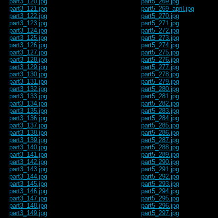
part3_120.jpg
part5_269.jpg
part3_121.jpg
part5_269_april.jpg
part3_122.jpg
part5_270.jpg
part3_123.jpg
part5_271.jpg
part3_124.jpg
part5_272.jpg
part3_125.jpg
part5_273.jpg
part3_126.jpg
part5_274.jpg
part3_127.jpg
part5_275.jpg
part3_128.jpg
part5_276.jpg
part3_129.jpg
part5_277.jpg
part3_130.jpg
part5_278.jpg
part3_131.jpg
part5_279.jpg
part3_132.jpg
part5_280.jpg
part3_133.jpg
part5_281.jpg
part3_134.jpg
part5_282.jpg
part3_135.jpg
part5_283.jpg
part3_136.jpg
part5_284.jpg
part3_137.jpg
part5_285.jpg
part3_138.jpg
part5_286.jpg
part3_139.jpg
part5_287.jpg
part3_140.jpg
part5_288.jpg
part3_141.jpg
part5_289.jpg
part3_142.jpg
part5_290.jpg
part3_143.jpg
part5_291.jpg
part3_144.jpg
part5_292.jpg
part3_145.jpg
part5_293.jpg
part3_146.jpg
part5_294.jpg
part3_147.jpg
part5_295.jpg
part3_148.jpg
part5_296.jpg
part3_149.jpg
part5_297.jpg