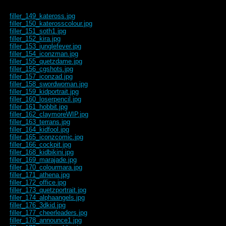
filler_149_kateross.jpg
filler_150_katerosscolour.jpg
filler_151_soth1.jpg
filler_152_kira.jpg
filler_153_junglefever.jpg
filler_154_iconzman.jpg
filler_155_quetzdame.jpg
filler_156_cgshots.jpg
filler_157_iconzad.jpg
filler_158_swordwoman.jpg
filler_159_kidportrait.jpg
filler_160_loserpencil.jpg
filler_161_hobbit.jpg
filler_162_claymoreWIP.jpg
filler_163_terrans.jpg
filler_164_kidfool.jpg
filler_165_iconzcomic.jpg
filler_166_cockpit.jpg
filler_168_kidbikini.jpg
filler_169_marajade.jpg
filler_170_colourmara.jpg
filler_171_athena.jpg
filler_172_office.jpg
filler_173_quetzportrait.jpg
filler_174_alphaangels.jpg
filler_176_3dkid.jpg
filler_177_cheerleaders.jpg
filler_178_announce1.jpg