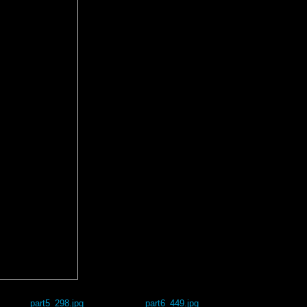
part5_298.jpg
part6_449.jpg