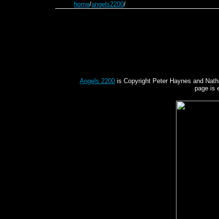
home
/
angels2200
/
Angels 2200
is Copyright Peter Haynes and Nathani
page is 