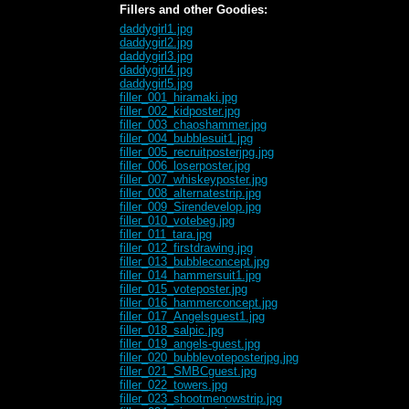
Fillers and other Goodies:
daddygirl1.jpg
daddygirl2.jpg
daddygirl3.jpg
daddygirl4.jpg
daddygirl5.jpg
filler_001_hiramaki.jpg
filler_002_kidposter.jpg
filler_003_chaoshammer.jpg
filler_004_bubblesuit1.jpg
filler_005_recruitposterjpg.jpg
filler_006_loserposter.jpg
filler_007_whiskeyposter.jpg
filler_008_alternatestrip.jpg
filler_009_Sirendevelop.jpg
filler_010_votebeg.jpg
filler_011_tara.jpg
filler_012_firstdrawing.jpg
filler_013_bubbleconcept.jpg
filler_014_hammersuit1.jpg
filler_015_voteposter.jpg
filler_016_hammerconcept.jpg
filler_017_Angelsguest1.jpg
filler_018_salpic.jpg
filler_019_angels-guest.jpg
filler_020_bubblevoteposterjpg.jpg
filler_021_SMBCguest.jpg
filler_022_towers.jpg
filler_023_shootmenowstrip.jpg