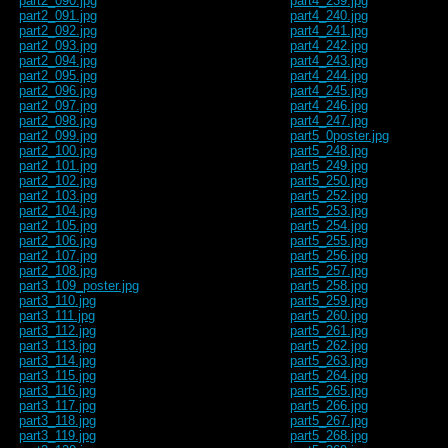
part2_090.jpg
part4_239.jpg
part2_091.jpg
part4_240.jpg
part2_092.jpg
part4_241.jpg
part2_093.jpg
part4_242.jpg
part2_094.jpg
part4_243.jpg
part2_095.jpg
part4_244.jpg
part2_096.jpg
part4_245.jpg
part2_097.jpg
part4_246.jpg
part2_098.jpg
part4_247.jpg
part2_099.jpg
part5_0poster.jpg
part2_100.jpg
part5_248.jpg
part2_101.jpg
part5_249.jpg
part2_102.jpg
part5_250.jpg
part2_103.jpg
part5_252.jpg
part2_104.jpg
part5_253.jpg
part2_105.jpg
part5_254.jpg
part2_106.jpg
part5_255.jpg
part2_107.jpg
part5_256.jpg
part2_108.jpg
part5_257.jpg
part3_109_poster.jpg
part5_258.jpg
part3_110.jpg
part5_259.jpg
part3_111.jpg
part5_260.jpg
part3_112.jpg
part5_261.jpg
part3_113.jpg
part5_262.jpg
part3_114.jpg
part5_263.jpg
part3_115.jpg
part5_264.jpg
part3_116.jpg
part5_265.jpg
part3_117.jpg
part5_266.jpg
part3_118.jpg
part5_267.jpg
part3_119.jpg
part5_268.jpg