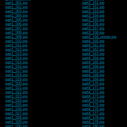
part1_001.jpg
part3_151.jpg
part1_002.jpg
part3_152.jpg
part1_003.jpg
part3_153.jpg
part1_004.jpg
part3_154.jpg
part1_005.jpg
part3_155.jpg
part1_006.jpg
part3_156.jpg
part1_007.jpg
part3_157.jpg
part1_008.jpg
part3_158.jpg
part1_009.jpg
part4_159_poster.jpg
part1_010.jpg
part4_160.jpg
part1_011.jpg
part4_161.jpg
part1_012.jpg
part4_162.jpg
part1_013.jpg
part4_163.jpg
part1_014.jpg
part4_164.jpg
part1_015.jpg
part4_165.jpg
part1_016.jpg
part4_166.jpg
part1_017.jpg
part4_167.jpg
part1_018.jpg
part4_168.jpg
part1_019.jpg
part4_169.jpg
part1_020.jpg
part4_170.jpg
part1_021.jpg
part4_171.jpg
part1_022.jpg
part4_172.jpg
part1_023.jpg
part4_173.jpg
part1_024.jpg
part4_174.jpg
part1_025.jpg
part4_175.jpg
part1_026.jpg
part4_176.jpg
part1_027.jpg
part4_177.jpg
part1_028.jpg
part4_178.jpg
part1_029.jpg
part4_179.jpg
part1_030.jpg
part4_180.jpg