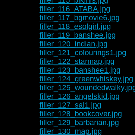
filler_116_ATABA.jpg
filler_117_bgmovie6.jpg
filler_118_esolgirl.jpg
filler_119_banshee.jpg
filler_120_indian.jpg
filler_121_colourings1.jpg
filler_122_starmap.jpg
filler_123_banshee1.jpg
filler_124_greenwhiskey.jpg
filler_125_woundedwalky.jp
filler_126_angelskid.jpg
filler_127_sal1.jpg
filler_128_bookcover.jpg
filler_129_barbarian.jpg
filler_130_map.jpg