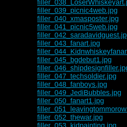
filler_038_LoserWhiskeyart.
filler_039_picnic4web.jpg
filler_040_xmasposter.jpg
filler_041_picnic5web.jpg
filler_042_saradavidguest.j
filler_043_fanart.jpg
filler_044_Kidnwhiskeyfanar
filler_045_bgdebut1.jpg
filler_046_shipdesignfiller.jp
filler_047_techsoldier.jpg
filler_048_fanboys.jpg
filler_049_JediBubbles.jpg
filler_050_fanart1.jpg
filler_051_leavingtommorow
filler_052_thewar.jpg
filler_053_kidpainting.jpg