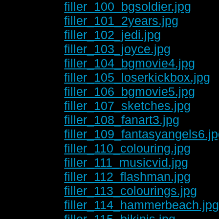
filler_100_bgsoldier.jpg
filler_101_2years.jpg
filler_102_jedi.jpg
filler_103_joyce.jpg
filler_104_bgmovie4.jpg
filler_105_loserkickbox.jpg
filler_106_bgmovie5.jpg
filler_107_sketches.jpg
filler_108_fanart3.jpg
filler_109_fantasyangels6.j
filler_110_colouring.jpg
filler_111_musicvid.jpg
filler_112_flashman.jpg
filler_113_colourings.jpg
filler_114_hammerbeach.jp
filler_115_bikinis.jpg