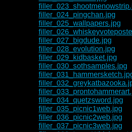
filler_023_shootmenowstrip.
filler_024_pingchan.jpg
filler_025_wallpapers.jpg
filler_026_whiskeyvoteposte
filler_027_bigdude.jpg
filler_028_evolution.jpg
filler_029_kidbasket.jpg
filler_030_sothsamples.jpg
filler_031_hammersketch.jp
filler_032_greykatbazooka.j
filler_033_prontohammerart.
filler_034_quetzsword.jpg
filler_035_picnic1web.jpg
filler_036_picnic2web.jpg
filler_037_picnic3web.jpg