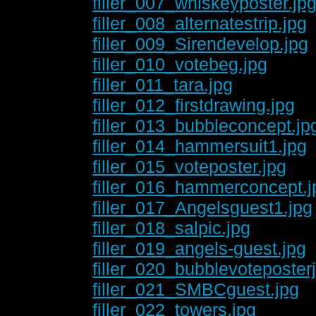
filler_007_whiskeyposter.jp
filler_008_alternatestrip.jpg
filler_009_Sirendevelop.jpg
filler_010_votebeg.jpg
filler_011_tara.jpg
filler_012_firstdrawing.jpg
filler_013_bubbleconcept.jp
filler_014_hammersuit1.jpg
filler_015_voteposter.jpg
filler_016_hammerconcept.j
filler_017_Angelsguest1.jpg
filler_018_salpic.jpg
filler_019_angels-guest.jpg
filler_020_bubblevoteposter
filler_021_SMBCguest.jpg
filler_022_towers.jpg