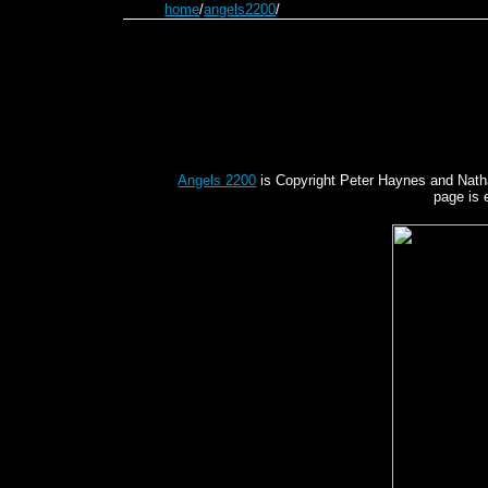
home
/
angels2200
/
Angels 2200
is Copyright Peter Haynes and Nathani
page is 