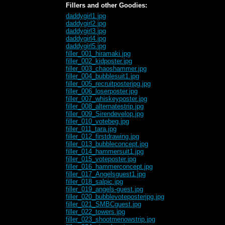
Fillers and other Goodies:
daddygirl1.jpg
daddygirl2.jpg
daddygirl3.jpg
daddygirl4.jpg
daddygirl5.jpg
filler_001_hiramaki.jpg
filler_002_kidposter.jpg
filler_003_chaoshammer.jpg
filler_004_bubblesuit1.jpg
filler_005_recruitposterjpg.jpg
filler_006_loserposter.jpg
filler_007_whiskeyposter.jpg
filler_008_alternatestrip.jpg
filler_009_Sirendevelop.jpg
filler_010_votebeg.jpg
filler_011_tara.jpg
filler_012_firstdrawing.jpg
filler_013_bubbleconcept.jpg
filler_014_hammersuit1.jpg
filler_015_voteposter.jpg
filler_016_hammerconcept.jpg
filler_017_Angelsguest1.jpg
filler_018_salpic.jpg
filler_019_angels-guest.jpg
filler_020_bubblevoteposterjpg.jpg
filler_021_SMBCguest.jpg
filler_022_towers.jpg
filler_023_shootmenowstrip.jpg