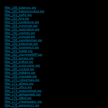
filler_149_kateross.jpg
filler_150_katerosscolour.jpg
filler_151_soth1.jpg
filler_152_kira.jpg
filler_153_junglefever.jpg
filler_154_iconzman.jpg
filler_155_quetzdame.jpg
filler_156_cgshots.jpg
filler_157_iconzad.jpg
filler_158_swordwoman.jpg
filler_159_kidportrait.jpg
filler_160_loserpencil.jpg
filler_161_hobbit.jpg
filler_162_claymoreWIP.jpg
filler_163_terrans.jpg
filler_164_kidfool.jpg
filler_165_iconzcomic.jpg
filler_166_cockpit.jpg
filler_168_kidbikini.jpg
filler_169_marajade.jpg
filler_170_colourmara.jpg
filler_171_athena.jpg
filler_172_office.jpg
filler_173_quetzportrait.jpg
filler_174_alphaangels.jpg
filler_176_3dkid.jpg
filler_177_cheerleaders.jpg
filler_178_announce1.jpg