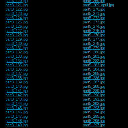
part3_120.jpg
part5_269.jpg
part3_121.jpg
part5_269_april.jpg
part3_122.jpg
part5_270.jpg
part3_123.jpg
part5_271.jpg
part3_124.jpg
part5_272.jpg
part3_125.jpg
part5_273.jpg
part3_126.jpg
part5_274.jpg
part3_127.jpg
part5_275.jpg
part3_128.jpg
part5_276.jpg
part3_129.jpg
part5_277.jpg
part3_130.jpg
part5_278.jpg
part3_131.jpg
part5_279.jpg
part3_132.jpg
part5_280.jpg
part3_133.jpg
part5_281.jpg
part3_134.jpg
part5_282.jpg
part3_135.jpg
part5_283.jpg
part3_136.jpg
part5_284.jpg
part3_137.jpg
part5_285.jpg
part3_138.jpg
part5_286.jpg
part3_139.jpg
part5_287.jpg
part3_140.jpg
part5_288.jpg
part3_141.jpg
part5_289.jpg
part3_142.jpg
part5_290.jpg
part3_143.jpg
part5_291.jpg
part3_144.jpg
part5_292.jpg
part3_145.jpg
part5_293.jpg
part3_146.jpg
part5_294.jpg
part3_147.jpg
part5_295.jpg
part3_148.jpg
part5_296.jpg
part3_149.jpg
part5_297.jpg