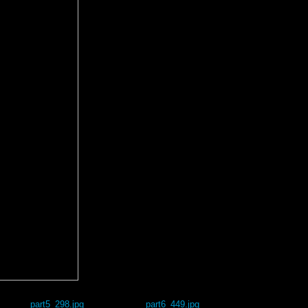
part5_298.jpg
part6_449.jpg