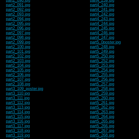
part2_090.jpg
part4_239.jpg
part2_091.jpg
part4_240.jpg
part2_092.jpg
part4_241.jpg
part2_093.jpg
part4_242.jpg
part2_094.jpg
part4_243.jpg
part2_095.jpg
part4_244.jpg
part2_096.jpg
part4_245.jpg
part2_097.jpg
part4_246.jpg
part2_098.jpg
part4_247.jpg
part2_099.jpg
part5_0poster.jpg
part2_100.jpg
part5_248.jpg
part2_101.jpg
part5_249.jpg
part2_102.jpg
part5_250.jpg
part2_103.jpg
part5_252.jpg
part2_104.jpg
part5_253.jpg
part2_105.jpg
part5_254.jpg
part2_106.jpg
part5_255.jpg
part2_107.jpg
part5_256.jpg
part2_108.jpg
part5_257.jpg
part3_109_poster.jpg
part5_258.jpg
part3_110.jpg
part5_259.jpg
part3_111.jpg
part5_260.jpg
part3_112.jpg
part5_261.jpg
part3_113.jpg
part5_262.jpg
part3_114.jpg
part5_263.jpg
part3_115.jpg
part5_264.jpg
part3_116.jpg
part5_265.jpg
part3_117.jpg
part5_266.jpg
part3_118.jpg
part5_267.jpg
part3_119.jpg
part5_268.jpg