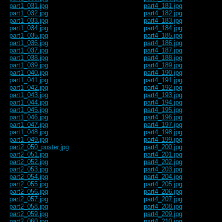
part1_031.jpg
part4_181.jpg
part1_032.jpg
part4_182.jpg
part1_033.jpg
part4_183.jpg
part1_034.jpg
part4_184.jpg
part1_035.jpg
part4_185.jpg
part1_036.jpg
part4_186.jpg
part1_037.jpg
part4_187.jpg
part1_038.jpg
part4_188.jpg
part1_039.jpg
part4_189.jpg
part1_040.jpg
part4_190.jpg
part1_041.jpg
part4_191.jpg
part1_042.jpg
part4_192.jpg
part1_043.jpg
part4_193.jpg
part1_044.jpg
part4_194.jpg
part1_045.jpg
part4_195.jpg
part1_046.jpg
part4_196.jpg
part1_047.jpg
part4_197.jpg
part1_048.jpg
part4_198.jpg
part1_049.jpg
part4_199.jpg
part2_050_poster.jpg
part4_200.jpg
part2_051.jpg
part4_201.jpg
part2_052.jpg
part4_202.jpg
part2_053.jpg
part4_203.jpg
part2_054.jpg
part4_204.jpg
part2_055.jpg
part4_205.jpg
part2_056.jpg
part4_206.jpg
part2_057.jpg
part4_207.jpg
part2_058.jpg
part4_208.jpg
part2_059.jpg
part4_209.jpg
part2_060.jpg
part4_210.jpg