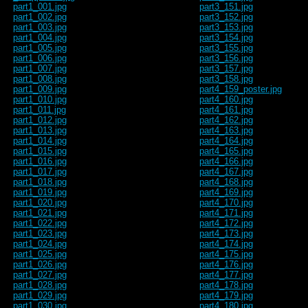
part1_001.jpg
part3_151.jpg
part1_002.jpg
part3_152.jpg
part1_003.jpg
part3_153.jpg
part1_004.jpg
part3_154.jpg
part1_005.jpg
part3_155.jpg
part1_006.jpg
part3_156.jpg
part1_007.jpg
part3_157.jpg
part1_008.jpg
part3_158.jpg
part1_009.jpg
part4_159_poster.jpg
part1_010.jpg
part4_160.jpg
part1_011.jpg
part4_161.jpg
part1_012.jpg
part4_162.jpg
part1_013.jpg
part4_163.jpg
part1_014.jpg
part4_164.jpg
part1_015.jpg
part4_165.jpg
part1_016.jpg
part4_166.jpg
part1_017.jpg
part4_167.jpg
part1_018.jpg
part4_168.jpg
part1_019.jpg
part4_169.jpg
part1_020.jpg
part4_170.jpg
part1_021.jpg
part4_171.jpg
part1_022.jpg
part4_172.jpg
part1_023.jpg
part4_173.jpg
part1_024.jpg
part4_174.jpg
part1_025.jpg
part4_175.jpg
part1_026.jpg
part4_176.jpg
part1_027.jpg
part4_177.jpg
part1_028.jpg
part4_178.jpg
part1_029.jpg
part4_179.jpg
part1_030.jpg
part4_180.jpg