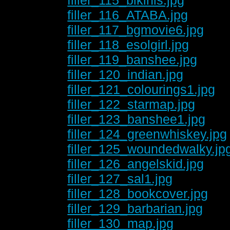
filler_116_ATABA.jpg
filler_117_bgmovie6.jpg
filler_118_esolgirl.jpg
filler_119_banshee.jpg
filler_120_indian.jpg
filler_121_colourings1.jpg
filler_122_starmap.jpg
filler_123_banshee1.jpg
filler_124_greenwhiskey.jpg
filler_125_woundedwalky.jp
filler_126_angelskid.jpg
filler_127_sal1.jpg
filler_128_bookcover.jpg
filler_129_barbarian.jpg
filler_130_map.jpg