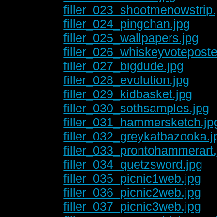
filler_023_shootmenowstrip.
filler_024_pingchan.jpg
filler_025_wallpapers.jpg
filler_026_whiskeyvoteposte
filler_027_bigdude.jpg
filler_028_evolution.jpg
filler_029_kidbasket.jpg
filler_030_sothsamples.jpg
filler_031_hammersketch.jp
filler_032_greykatbazooka.j
filler_033_prontohammerart.
filler_034_quetzsword.jpg
filler_035_picnic1web.jpg
filler_036_picnic2web.jpg
filler_037_picnic3web.jpg