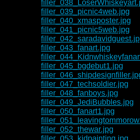
filler_038_LoserWhiskeyart.
filler_039_picnic4web.jpg
filler_040_xmasposter.jpg
filler_041_picnic5web.jpg
filler_042_saradavidguest.j
filler_043_fanart.jpg
filler_044_Kidnwhiskeyfanar
filler_045_bgdebut1.jpg
filler_046_shipdesignfiller.jp
filler_047_techsoldier.jpg
filler_048_fanboys.jpg
filler_049_JediBubbles.jpg
filler_050_fanart1.jpg
filler_051_leavingtommorow
filler_052_thewar.jpg
filler_053_kidpainting.jpg