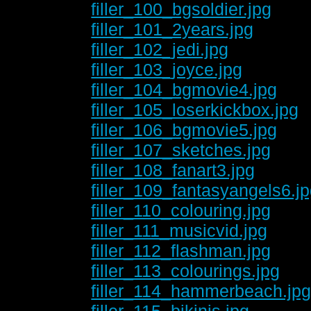
filler_100_bgsoldier.jpg
filler_101_2years.jpg
filler_102_jedi.jpg
filler_103_joyce.jpg
filler_104_bgmovie4.jpg
filler_105_loserkickbox.jpg
filler_106_bgmovie5.jpg
filler_107_sketches.jpg
filler_108_fanart3.jpg
filler_109_fantasyangels6.j
filler_110_colouring.jpg
filler_111_musicvid.jpg
filler_112_flashman.jpg
filler_113_colourings.jpg
filler_114_hammerbeach.jp
filler_115_bikinis.jpg