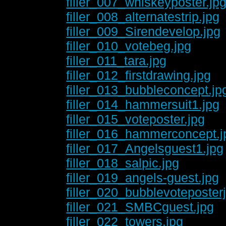
filler_007_whiskeyposter.jp
filler_008_alternatestrip.jpg
filler_009_Sirendevelop.jpg
filler_010_votebeg.jpg
filler_011_tara.jpg
filler_012_firstdrawing.jpg
filler_013_bubbleconcept.jp
filler_014_hammersuit1.jpg
filler_015_voteposter.jpg
filler_016_hammerconcept.j
filler_017_Angelsguest1.jpg
filler_018_salpic.jpg
filler_019_angels-guest.jpg
filler_020_bubblevoteposter
filler_021_SMBCguest.jpg
filler_022_towers.jpg